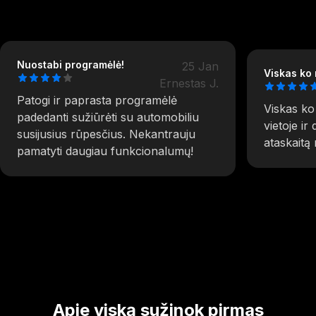
Nuostabi programėlė!
25 Jan
Viskas ko 
Ernestas J.
Patogi ir paprasta programėlė
Viskas ko 
padedanti sužiūrėti su automobiliu
vietoje ir
susijusius rūpesčius. Nekantrauju
ataskaitą
pamatyti daugiau funkcionalumų!
Apie viską sužinok pirmas