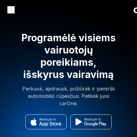
Programėlė visiems
vairuotojų
poreikiams,
išskyrus vairavimą
Parkuok, apdrausk, prižiūrėk ir pamiršk
automobilio rūpesčius. Patikėk juos
carOne.
Atsisiųsk iš
Atsisiųsk iš