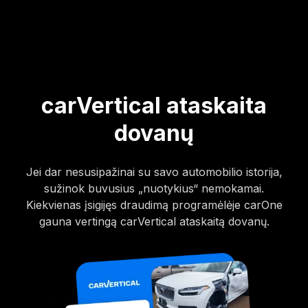
carVertical ataskaita
dovanų
Jei dar nesusipažinai su savo automobilio istorija,
sužinok buvusius „nuotykius“ nemokamai.
Kiekvienas įsigijęs draudimą programėlėje carOne
gauna vertingą carVertical ataskaitą dovanų.